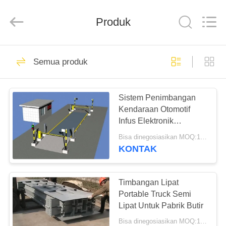
2025
SMARTWEIGH
INSTRUMENT
Produk
CO.,LTD.
All
Rights
Reserved.
RUMAH
69
Semua produk
Jembatan Timbang
PRODUK
Tugas Berat
Sistem Penimbangan
Kendaraan Otomotif
TENTANG
Infus Elektronik
KAMI
Jembatan Timbang 30-
Bisa dinegosiasikan MOQ:1 SISTEM
200T
KONTAK
49
TUR
Jembatan Timbang
PABRIK
Timbangan Lipat
Portable Truck Semi
Truk
Lipat Untuk Pabrik Butir
KONTROL
Bisa dinegosiasikan MOQ:1 Set