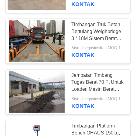
KUALITAS
KONTAK
HUBUNGI
Timbangan Truk Beton
28
KAMI
Bertulang Weighbridge
Jembatan timbang
3 * 18M Sistem Berat
Kendaraan
PERMINTAAN
portabel
Bisa dinegosiasikan MOQ:1 Set
KONTAK
PENAWARAN
Jembatan Timbang
SITEMAP
Tugas Berat 70 Ft Untuk
Loader, Mesin Berat
45
Truk Penambangan
PRIVACY
Bisa dinegosiasikan MOQ:1 Set
Timbangan
KONTAK
POLICY
Timbangan Lantai
Timbangan Platform
Industri
Bench OHAUS 150kg,