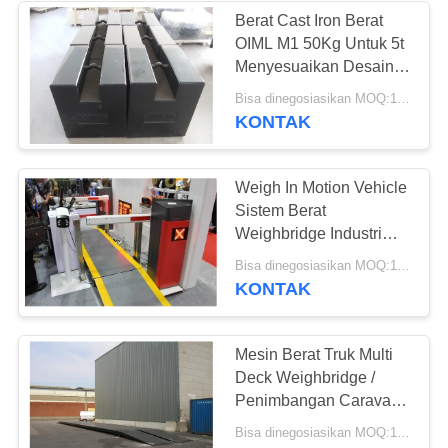
Berat Cast Iron Berat
OIML M1 50Kg Untuk 5t
10
Menyesuaikan Desain
Sistem
Rongga
Bisa dinegosiasikan MOQ:10 sets
KONTAK
Penimbangan
Kendaraan
Weigh In Motion Vehicle
Sistem Berat
Weighbridge Industri
150 Ton
11
Bisa dinegosiasikan MOQ:1 SISTEM
KONTAK
tergantung skala
crane
Mesin Berat Truk Multi
Deck Weighbridge /
Penimbangan Caravan
Di Weighbridge
Bisa dinegosiasikan MOQ:1 Set