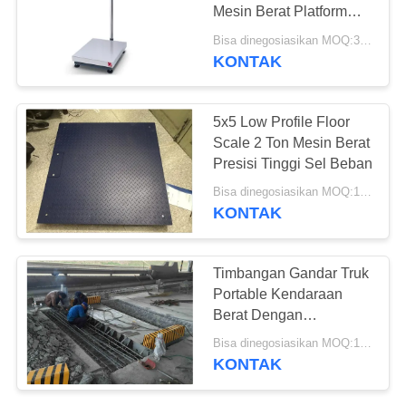
Mesin Berat Platform
Komersial
Bisa dinegosiasikan MOQ:3 set
KONTAK
13
Timbangan Platform
5x5 Low Profile Floor
Bench
Scale 2 Ton Mesin Berat
Presisi Tinggi Sel Beban
Bisa dinegosiasikan MOQ:1 Set
KONTAK
16
Timbangan Gandar Truk
Timbangan Gandar
Portable Kendaraan
Berat Dengan
Truk
Pengendali Dinamis
Bisa dinegosiasikan MOQ:1 Set
Standar
KONTAK