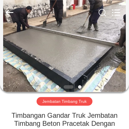
2025
SMARTWEIGH
INSTRUMENT
CO.,LTD.
All
Rights
Reserved.
RUMAH
PRODUK
TENTANG
KAMI
TUR
PABRIK
Jembatan Timbang Truk
Timbangan Gandar Truk Jembatan
KONTROL
Timbang Beton Pracetak Dengan