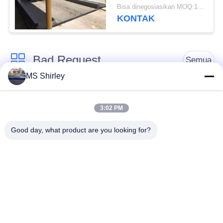
3x14m 3x16m
Bisa dinegosiasikan MOQ:1 Set
KONTAK
Bad Request
Semua
MS Shirley
Jembatan Timbang
Jembatan Timbang
Tugas Berat
Truk
3:02 PM
Good day, what product are you looking for?
Timbangan
Jembatan timbang
Timbangan Lantai
portabel
Industri
Timbangan Platform
Timbangan Gandar
Bench
Truk