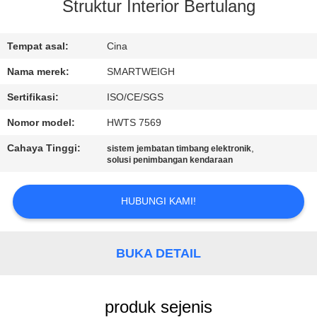
KUALITAS
Struktur Interior Bertulang
HUBUNGI
Tempat asal:
Cina
KAMI
Nama merek:
SMARTWEIGH
Sertifikasi:
ISO/CE/SGS
PERMINTAAN
Nomor model:
HWTS 7569
PENAWARAN
Cahaya Tinggi:
,
sistem jembatan timbang elektronik
solusi penimbangan kendaraan
SITEMAP
HUBUNGI KAMI!
PRIVACY
POLICY
BUKA DETAIL
produk sejenis