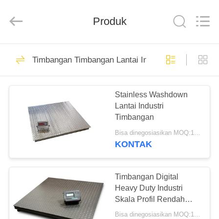
2025
SMARTWEIGH
INSTRUMENT
Produk
CO.,LTD.
All
Rights
Reserved.
RUMAH
69
Timbangan Timbangan Lantai Industri
Jembatan Timbang
PRODUK
Tugas Berat
Stainless Washdown
Lantai Industri
TENTANG
Timbangan
KAMI
Bisa dinegosiasikan MOQ:1 Set
KONTAK
49
TUR
Jembatan Timbang
PABRIK
Timbangan Digital
Heavy Duty Industri
Truk
Skala Profil Rendah
KONTROL
Pallet Baja Karbon
Bisa dinegosiasikan MOQ:1 Set