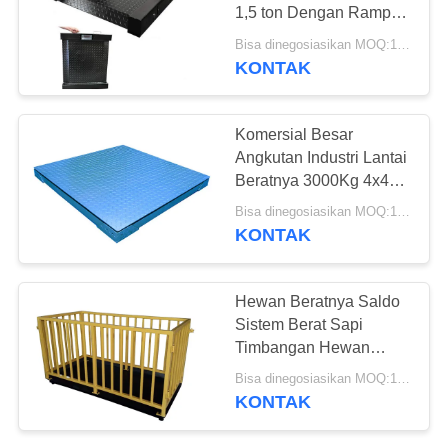
1,5 ton Dengan Ramp
Roll
Bisa dinegosiasikan MOQ:10 set
KONTAK
13
Timbangan Platform
Komersial Besar
Bench
Angkutan Industri Lantai
Beratnya 3000Kg 4x4m
Baja Karbon
Bisa dinegosiasikan MOQ:1 Set
KONTAK
16
Hewan Beratnya Saldo
Timbangan Gandar
Sistem Berat Sapi
Timbangan Hewan
Truk
Ternak Digital 2x2M
Bisa dinegosiasikan MOQ:1 Set
KONTAK