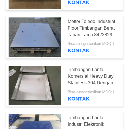
KONTAK
6
Pallet Jack Dengan
Metter Toledo Industrial
Floor Timbangan Berat
Skala Berat
Tahan Lama 84238290
Ukuran Disesuaikan
Bisa dinegosiasikan MOQ:1 Set
KONTAK
Timbangan Lantai
31
Komersial Heavy Duty
Stainless 304 Dengan
Bobot Uji Industri
Permukaan
Bisa dinegosiasikan MOQ:1 Set
Menggambar Kawat
KONTAK
Timbangan Lantai
Industri Elektronik