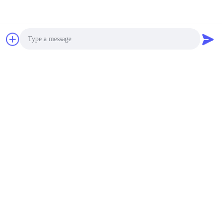
Timbangan Lantai
Industri Profil Rendah
Kapasitas 5t-20t dengan
RS232 USB Ethernet
Bisa dinegosiasikan MOQ:1 set
KONTAK
Timbangan Lantai
Industri Tugas Berat
Photo
5000Kg Profil Rendah
Video Call
Bisa dinegosiasikan MOQ:1 set
KONTAK
Audio Call
Skala lantai industri
tahan air 5t-20t
Kapasitas stainless steel
Bisa dinegosiasikan MOQ:1 set
KONTAK