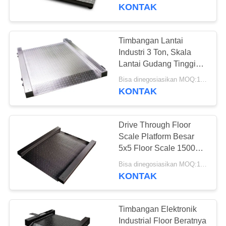
KUALITAS
Q235B
KONTAK
HUBUNGI
Timbangan Lantai
28
KAMI
Industri 3 Ton, Skala
Jembatan timbang
Lantai Gudang Tinggi
Platform 65mm
PERMINTAAN
portabel
Bisa dinegosiasikan MOQ:10 set
KONTAK
PENAWARAN
Drive Through Floor
SITEMAP
Scale Platform Besar
5x5 Floor Scale 15000
45
Lb Tahan Air
PRIVACY
Bisa dinegosiasikan MOQ:10 set
Timbangan
KONTAK
POLICY
Timbangan Lantai
Timbangan Elektronik
Industri
Industrial Floor Beratnya