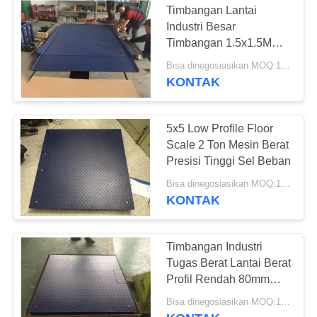
Timbangan Lantai
Timbangan
Industri Besar
Timbangan 1.5x1.5M
Otomatis
Dengan Cat Epoxy
Bisa dinegosiasikan MOQ:1 Set
KONTAK
5x5 Low Profile Floor
Scale 2 Ton Mesin Berat
42
Presisi Tinggi Sel Beban
Timbangan Industri
Bisa dinegosiasikan MOQ:1 Set
KONTAK
Mettler Toledo
Timbangan Industri
Tugas Berat Lantai Berat
Profil Rendah 80mm
Tinggi Platform
Bisa dinegosiasikan MOQ:1 Set