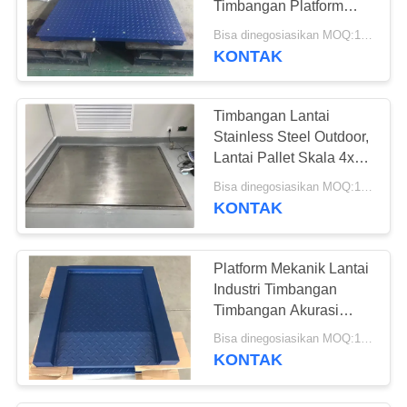
Timbangan Platform
72
Lebar Untuk Gudang
Bisa dinegosiasikan MOQ:1 Set
Sel beban mettler
KONTAK
toledo
Timbangan Lantai
Stainless Steel Outdoor,
Lantai Pallet Skala 4x4
Kapasitas 5000 Lb
Bisa dinegosiasikan MOQ:10 set
KONTAK
8
Indikator Mettler
Platform Mekanik Lantai
Toledo
Industri Timbangan
Timbangan Akurasi
Tinggi 500Kg Hingga
Bisa dinegosiasikan MOQ:10 set
5000Kg
KONTAK
87