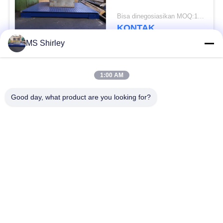
Bisa dinegosiasikan MOQ:1 Set
KONTAK
MS Shirley
10 Ton 20 Ton Lantai
Industri Timbangan
1:00 AM
Timbangan Baja
Good day, what product are you looking for?
Bisa dinegosiasikan MOQ:1 Set
KONTAK
Skala platform industri
berkapasitas tinggi
untuk pengukuran yang
andal
Bisa dinegosiasikan MOQ:1 set
KONTAK