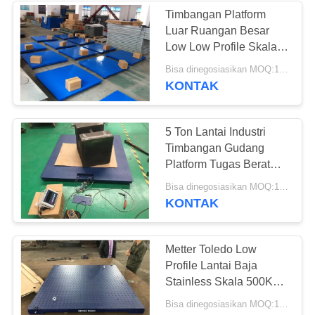
Timbangan Platform
Luar Ruangan Besar
10
Low Low Profile Skala
Sistem
Pallet Lantai Industri
Bisa dinegosiasikan MOQ:1 Set
KONTAK
Penimbangan
Kendaraan
5 Ton Lantai Industri
Timbangan Gudang
Platform Tugas Berat
Timbangan
11
Bisa dinegosiasikan MOQ:1 Set
KONTAK
tergantung skala
crane
Metter Toledo Low
Profile Lantai Baja
Stainless Skala 500Kg
1000Kg 1.2x1.2 Meter
Bisa dinegosiasikan MOQ:1 Set