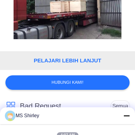
PELAJARI LEBIH LANJUT
HUBUNGI KAMI!
Bad Request
Semua
MS Shirley
Jembatan Timbang
Jembatan Timbang
Tugas Berat
Truk