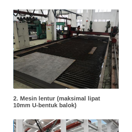
KUALITAS
HUBUNGI
KAMI
PERMINTAAN
PENAWARAN
SITEMAP
PRIVACY
2. Mesin lentur (maksimal lipat
POLICY
10mm U-bentuk balok)