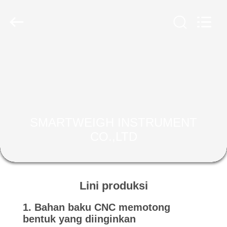
2025
SMARTWEIGH
INSTRUMENT
CO.,LTD.
All
Rights
Reserved.
RUMAH
PRODUK
TENTANG
SMARTWEIGH INSTRUMENT
KAMI
CO.,LTD
TUR
PABRIK
Lini produksi
1. Bahan baku CNC memotong
KONTROL
bentuk yang diinginkan