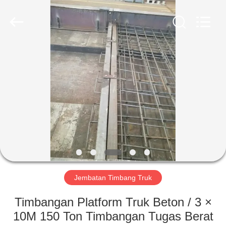
2025
SMARTWEIGH
INSTRUMENT
CO.,LTD.
All
Rights
Reserved.
RUMAH
PRODUK
TENTANG
KAMI
TUR
PABRIK
Jembatan Timbang Truk
Timbangan Platform Truk Beton / 3 ×
KONTROL
10M 150 Ton Timbangan Tugas Berat