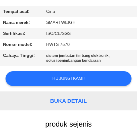
KUALITAS
Tempat asal:
Cina
HUBUNGI
Nama merek:
SMARTWEIGH
KAMI
Sertifikasi:
ISO/CE/SGS
Nomor model:
HWTS 7570
PERMINTAAN
Cahaya Tinggi:
,
sistem jembatan timbang elektronik
PENAWARAN
solusi penimbangan kendaraan
SITEMAP
HUBUNGI KAMI!
PRIVACY
BUKA DETAIL
POLICY
produk sejenis