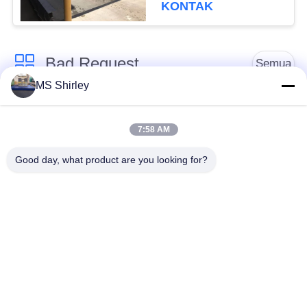
KONTAK
Bad Request
Semua
MS Shirley
Jembatan Timbang
Jembatan Timbang
Tugas Berat
Truk
7:58 AM
Good day, what product are you looking for?
Timbangan
Jembatan timbang
Timbangan Lantai
portabel
Industri
Timbangan Platform
Timbangan Gandar
Bench
Truk
Sistem Penimbangan
tergantung skala