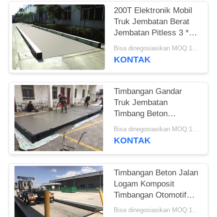
200T Elektronik Mobil
Truk Jembatan Berat
Jembatan Pitless 3 *
24M
Bisa dinegosiasikan MOQ:1 Set
KONTAK
Timbangan Gandar
Truk Jembatan
Timbang Beton
Pracetak Dengan
Bisa dinegosiasikan MOQ:1 Set
Struktur Interior
KONTAK
Bertulang
Timbangan Beton Jalan
Logam Komposit
Timbangan Otomotif
3x14m 3x16m
Bisa dinegosiasikan MOQ:1 Set