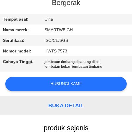
KUALITAS
Bergerak
HUBUNGI
Tempat asal:
Cina
KAMI
Nama merek:
SMARTWEIGH
Sertifikasi:
ISO/CE/SGS
PERMINTAAN
Nomor model:
HWTS 7573
PENAWARAN
Cahaya Tinggi:
,
jembatan timbang dipasang di pit
jembatan beban jembatan timbang
SITEMAP
HUBUNGI KAMI!
PRIVACY
POLICY
BUKA DETAIL
produk sejenis