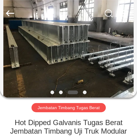
2025
SMARTWEIGH
INSTRUMENT
CO.,LTD.
All
Rights
Reserved.
RUMAH
PRODUK
TENTANG
KAMI
TUR
PABRIK
Jembatan Timbang Tugas Berat
Hot Dipped Galvanis Tugas Berat
KONTROL
Jembatan Timbang Uji Truk Modular