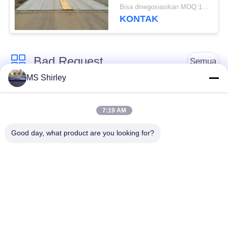
Lebar Ultra 5 Meter
Bisa dinegosiasikan MOQ:1 Set
KONTAK
Bad Request
Semua
MS Shirley
Jembatan Timbang
Jembatan Timbang
Tugas Berat
Truk
7:19 AM
Good day, what product are you looking for?
Timbangan
Jembatan timbang
Timbangan Lantai
portabel
Industri
Timbangan Platform
Timbangan Gandar
Bench
Truk