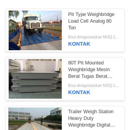
Pit Type Weighbridge
Load Cell Analog 80
Ton
Bisa dinegosiasikan MOQ:1 Set
KONTAK
80T Pit Mounted
Weighbridge Mesin
Berat Tugas Berat
Yayasan Dangkal
Bisa dinegosiasikan MOQ:1 Set
KONTAK
Trailer Weigh Station
Heavy Duty
Weighbridge Digital