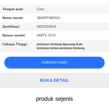
KUALITAS
Tempat asal:
Cina
HUBUNGI
Nama merek:
SMARTWEIGH
KAMI
Sertifikasi:
ISO/CE/SGS
Nomor model:
HWTS 7570
PERMINTAAN
Cahaya Tinggi:
,
jembatan timbang dipasang di pit
PENAWARAN
jembatan beban jembatan timbang
SITEMAP
HUBUNGI KAMI!
PRIVACY
BUKA DETAIL
POLICY
produk sejenis