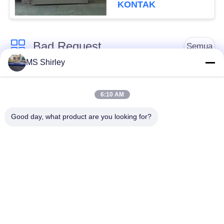
KONTAK
Bad Request
Semua
MS Shirley
Jembatan Timbang
Jembatan Timbang
Tugas Berat
Truk
6:10 AM
Good day, what product are you looking for?
Timbangan
Jembatan timbang
Timbangan Lantai
portabel
Industri
Timbangan Platform
Timbangan Gandar
Bench
Truk
Sistem Penimbangan
tergantung skala