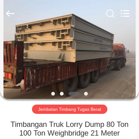
2025
SMARTWEIGH
INSTRUMENT
CO.,LTD.
All
Rights
Reserved.
RUMAH
PRODUK
TENTANG
KAMI
TUR
PABRIK
Jembatan Timbang Tugas Berat
Timbangan Truk Lorry Dump 80 Ton
KONTROL
100 Ton Weighbridge 21 Meter