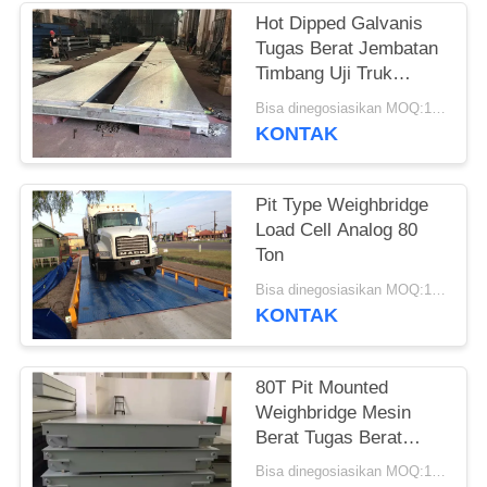
Hot Dipped Galvanis
Tugas Berat Jembatan
Timbang Uji Truk
Modular Bergerak
Bisa dinegosiasikan MOQ:1 Set
KONTAK
Pit Type Weighbridge
Load Cell Analog 80
Ton
Bisa dinegosiasikan MOQ:1 Set
KONTAK
80T Pit Mounted
Weighbridge Mesin
Berat Tugas Berat
Yayasan Dangkal
Bisa dinegosiasikan MOQ:1 Set