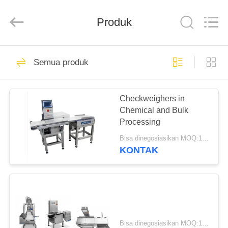
2026
SMARTWEIGH
INSTRUMENT
Produk
CO.,LTD.
All
Rights
Reserved.
RUMAH
69
Semua produk
Jembatan Timbang
PRODUK
Tugas Berat
Checkweighers in
Chemical and Bulk
TENTANG
Processing
KAMI
Bisa dinegosiasikan MOQ:1 set
KONTAK
49
TUR
Jembatan Timbang
PABRIK
Truk
KONTROL
Bisa dinegosiasikan MOQ:1 set