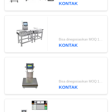
KUALITAS
KONTAK
HUBUNGI
28
KAMI
Jembatan timbang
PERMINTAAN
portabel
Bisa dinegosiasikan MOQ:1 set
KONTAK
PENAWARAN
SITEMAP
45
PRIVACY
Bisa dinegosiasikan MOQ:1 set
Timbangan
KONTAK
POLICY
Timbangan Lantai
Industri