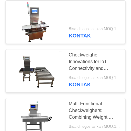
10
Sistem
Bisa dinegosiasikan MOQ:1 set
KONTAK
Penimbangan
Kendaraan
Checkweigher
Innovations for IoT
Connectivity and
Industry 4.0 Integration
11
Bisa dinegosiasikan MOQ:1 set
KONTAK
tergantung skala
crane
Multi-Functional
Checkweighers:
Combining Weight,
Metal Detection, and X-
Bisa dinegosiasikan MOQ:1 set
Ray Inspection