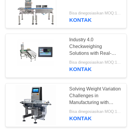
Bisa dinegosiasikan MOQ:1 set
KONTAK
13
Timbangan Platform
Industry 4.0
Bench
Checkweighing
Solutions with Real-
Time Data Analytics
Bisa dinegosiasikan MOQ:1 set
KONTAK
16
Solving Weight Variation
Timbangan Gandar
Challenges in
Manufacturing with
Truk
Smart Checkweighers
Bisa dinegosiasikan MOQ:1 set
KONTAK