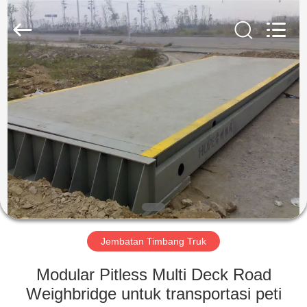
2025
SMARTWEIGH
INSTRUMENT
CO.,LTD.
All
Rights
Reserved.
RUMAH
PRODUK
TENTANG
KAMI
TUR
PABRIK
Jembatan Timbang Truk
Modular Pitless Multi Deck Road
KONTROL
Weighbridge untuk transportasi peti