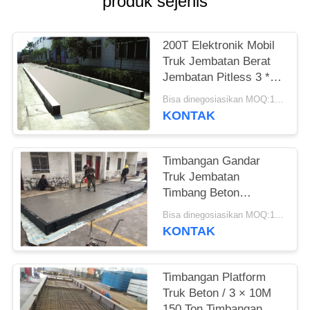
produk sejenis
200T Elektronik Mobil
Truk Jembatan Berat
Jembatan Pitless 3 *
24M
Bisa dinegosiasikan MOQ:1 Set
KONTAK
Timbangan Gandar
Truk Jembatan
Timbang Beton
Pracetak Dengan
Bisa dinegosiasikan MOQ:1 Set
Struktur Interior
KONTAK
Bertulang
Timbangan Platform
Truk Beton / 3 × 10M
150 Ton Timbangan