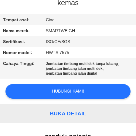
KUALITAS
kemas
HUBUNGI
Tempat asal:
Cina
KAMI
Nama merek:
SMARTWEIGH
Sertifikasi:
ISO/CE/SGS
PERMINTAAN
Nomor model:
HWTS 7575
PENAWARAN
Cahaya Tinggi:
,
Jembatan timbang multi dek tanpa lubang
,
jembatan timbang jalan multi dek
jembatan timbang jalan digital
SITEMAP
HUBUNGI KAMI!
PRIVACY
POLICY
BUKA DETAIL