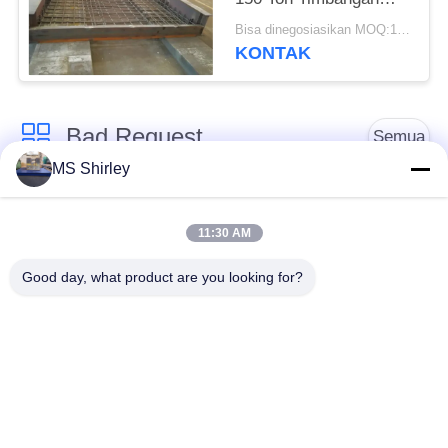
Tugas Berat
Bisa dinegosiasikan MOQ:1 Set
KONTAK
Bad Request
Semua
MS Shirley
Jembatan Timbang
Jembatan Timbang
Tugas Berat
Truk
11:30 AM
Good day, what product are you looking for?
Timbangan
Jembatan timbang
Timbangan Lantai
portabel
Industri
Timbangan Platform
Timbangan Gandar
Bench
Truk