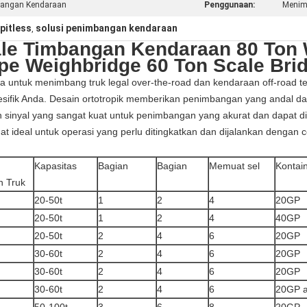
bangan Kendaraan
Penggunaan:
Menim
pitless
solusi penimbangan kendaraan
,
le Timbangan Kendaraan 80 Ton W
pe Weighbridge 60 Ton Scale Bri
a untuk menimbang truk legal over-the-road dan kendaraan off-road ter
esifik Anda. Desain ortotropik memberikan penimbangan yang andal 
sinyal yang sangat kuat untuk penimbangan yang akurat dan dapat dia
at ideal untuk operasi yang perlu ditingkatkan dan dijalankan dengan c
Kapasitas
Bagian
Bagian
Memuat sel
Kontai
n Truk
20-50t
1
2
4
20GP
20-50t
1
2
4
40GP
20-50t
2
4
6
20GP
30-60t
2
4
6
20GP
30-60t
2
4
6
20GP
30-60t
2
4
6
20GP 