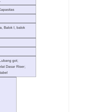
Z
Kapasitas
, Balok I, balok
Lubang got;
lat Dasar Riser;
tabel