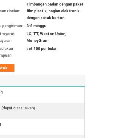
Timbangan badan dengan paket
an rincian:
film plastik, bagian elektronik
dengan kotak karton
 pengiriman:
3-8 minggu
t-syarat
LC, TT, Weston Union,
yaran:
MoneyGram
ediakan
set 100 per bulan
mpuan:
ntak
Kg
 (dapat disesuaikan)
g