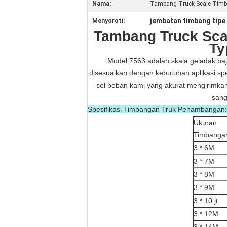
Nama:
Tambang Truck Scale Tim
jembatan timbang tipe 
Menyoroti:
Tambang Truck Sca
Ty
Model 7563 adalah skala geladak baj
disesuaikan dengan kebutuhan aplikasi sp
sel beban kami yang akurat mengirimkan 
sang
Spesifikasi Timbangan Truk Penambangan:
Ukuran
Timbanga
3 * 6M
3 * 7M
3 * 8M
3 * 9M
3 * 10 jt
3 * 12M