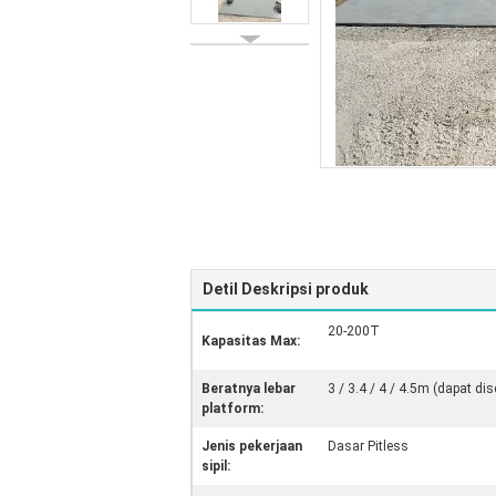
Detil Deskripsi produk
20-200T
Kapasitas Max:
Beratnya lebar
3 / 3.4 / 4 / 4.5m (dapat di
platform:
Jenis pekerjaan
Dasar Pitless
sipil: