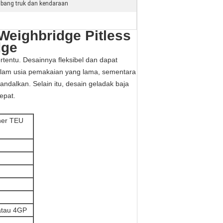
bang truk dan kendaraan
eighbridge Pitless
dge
tentu. Desainnya fleksibel dan dapat
dalam usia pemakaian yang lama, sementara
ndalkan. Selain itu, desain geladak baja
epat.
ner TEU
atau 4GP