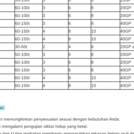
50-100t
3
6
8
20GP
60-100t
3
6
8
20GP
60-100t
3
6
8
20GP
60-150t
3
6
8
40GP
60-150t
4
8
10
40GP
60-150t
4
8
10
40GP
30-60t
2
4
6
20GP 
50-100t
3
6
8
20GP
60-100t
3
6
8
20GP
60-150t
3
6
8
40GP
60-150t
4
8
10
40GP
60-150t
4
8
10
40GP
an:
 ini memungkinkan penyesuaian sesuai dengan kebutuhan Anda.
 mengalami pengujian siklus hidup yang ketat.
suk tipe-U tipe jembatan membantu mengarahkan tekanan beban jauh da