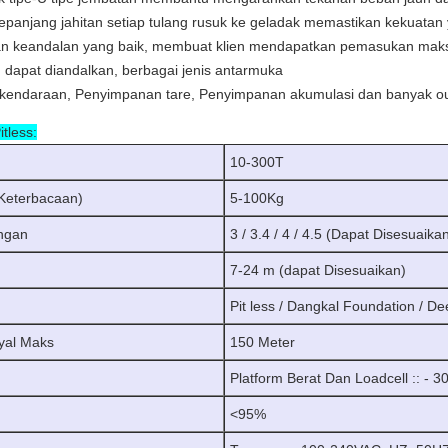
sepanjang jahitan setiap tulang rusuk ke geladak memastikan kekuatan
i dan keandalan yang baik, membuat klien mendapatkan pemasukan mak
an dapat diandalkan, berbagai jenis antarmuka
kendaraan, Penyimpanan tare, Penyimpanan akumulasi dan banyak out
tless:
10-300T
 (Keterbacaan)
5-100Kg
angan
3 / 3.4 / 4 / 4.5 (Dapat Disesuaika
7-24 m (dapat Disesuaikan)
Pit less / Dangkal Foundation / D
yal Maks
150 Meter
Platform Berat Dan Loadcell :: - 
<95%