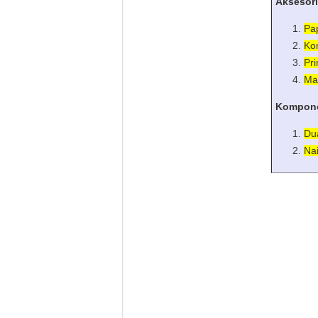
Aksesori
Pa
Ko
Pri
Ma
Kompone
Du
Nai