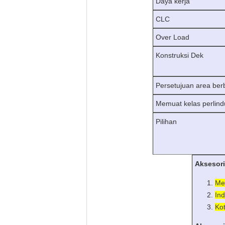
Daya kerja
CLC
Over Load
Konstruksi Dek
Persetujuan area be
Memuat kelas perlind
Pilihan
Aksesori
Me
Ind
Ko