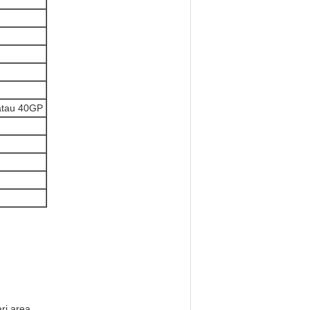
atau 40GP
ri area.