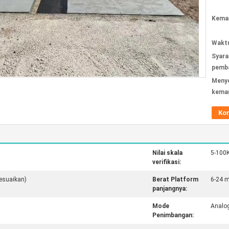
Kemas
Waktu
Syara
pemba
Meny
kema
Ko
Nilai skala
5-100
verifikasi:
sesuaikan)
Berat Platform
6-24 m
panjangnya:
Mode
Analo
Penimbangan: