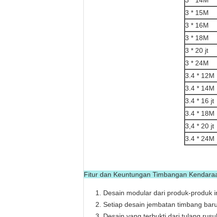
3 * 14M
3 * 15M
3 * 16M
3 * 18M
3 * 20 jt
3 * 24M
3.4 * 12M
3.4 * 14M
3.4 * 16 jt
3.4 * 18M
3,4 * 20 jt
3.4 * 24M
Fitur dan Keuntungan Timbangan Kendara
Desain modular dari produk-produk
Setiap desain jembatan timbang baru
Desain yang terbukti dari tulang ru