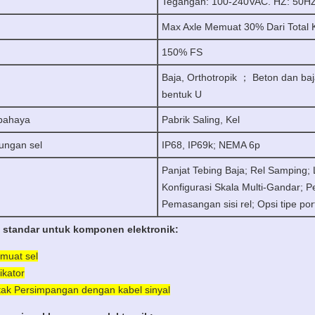
Tegangan: 100-240VAC.
HZ: 50H
Max Axle Memuat 30% Dari Total 
150% FS
Baja, Orthotropik ； Beton dan baja
bentuk U
rbahaya
Pabrik Saling, Kel
ungan sel
IP68, IP69k;
NEMA 6p
Panjat Tebing Baja;
Rel Samping;
Konfigurasi Skala Multi-Gandar;
Pe
Pemasangan sisi rel;
Opsi tipe por
 standar untuk komponen elektronik:
muat sel
ikator
tak Persimpangan dengan kabel sinyal