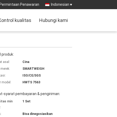
Permintaan Penawaran
Indonesian
Kontrol kualitas
Hubungi kami
l produk:
t asal:
Cina
merek:
SMARTWEIGH
kasi:
ISO/CE/SGS
 model:
HWTS 7563
at-syarat pembayaran & pengiriman:
itas min
1 Set
:
:
Bisa dinegosiasikan