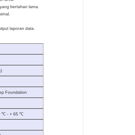
 yang bertahan lama.
simal.
put laporan data.
n)
eep Foundation
30 ℃ - + 65 ℃