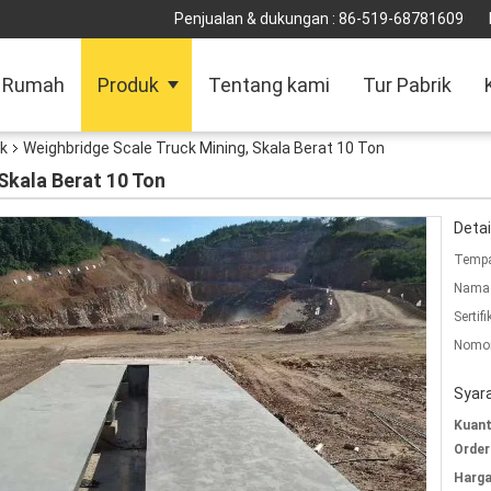
Penjualan & dukungan :
86-519-68781609
Rumah
Produk
Tentang kami
Tur Pabrik
k
Weighbridge Scale Truck Mining, Skala Berat 10 Ton
Skala Berat 10 Ton
Detai
Tempa
Nama 
Sertifi
Nomor
Syar
Kuant
Order
Harga