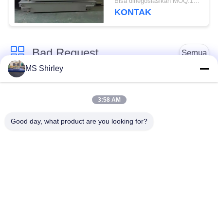
Bisa dinegosiasikan MOQ:1 Set
KONTAK
Bad Request
Semua
MS Shirley
Jembatan Timbang
Jembatan Timbang
Tugas Berat
Truk
3:58 AM
Good day, what product are you looking for?
Timbangan
Jembatan timbang
Timbangan Lantai
portabel
Industri
Timbangan Platform
Timbangan Gandar
Bench
Truk
Sistem Penimbangan
tergantung skala