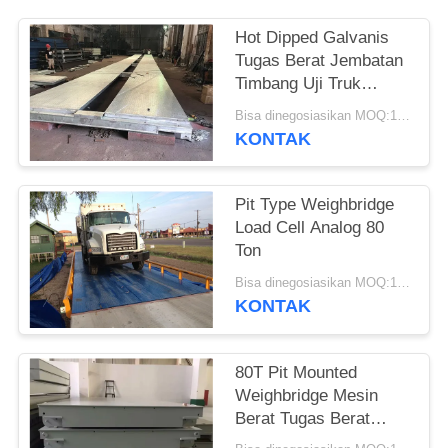
Hot Dipped Galvanis
Tugas Berat Jembatan
Timbang Uji Truk
Modular Bergerak
Bisa dinegosiasikan MOQ:1 Set
KONTAK
Pit Type Weighbridge
Load Cell Analog 80
Ton
Bisa dinegosiasikan MOQ:1 Set
KONTAK
80T Pit Mounted
Weighbridge Mesin
Berat Tugas Berat
Yayasan Dangkal