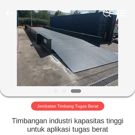
2025
SMARTWEIGH
INSTRUMENT
CO.,LTD.
All
Rights
Reserved.
RUMAH
PRODUK
TENTANG
KAMI
TUR
PABRIK
Jembatan Timbang Tugas Berat
Timbangan industri kapasitas tinggi
KONTROL
untuk aplikasi tugas berat