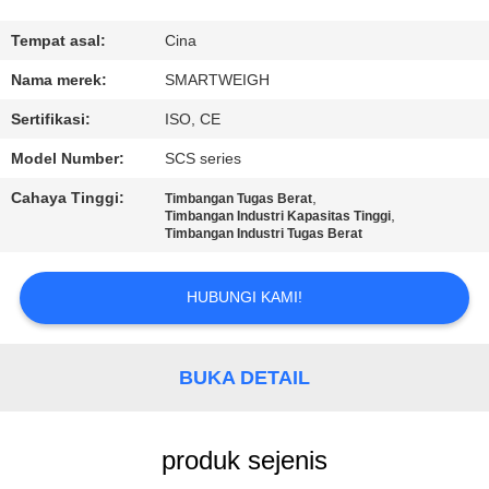
KUALITAS
Tempat asal:
Cina
HUBUNGI
Nama merek:
SMARTWEIGH
KAMI
Sertifikasi:
ISO, CE
Model Number:
SCS series
PERMINTAAN
Cahaya Tinggi:
,
Timbangan Tugas Berat
PENAWARAN
,
Timbangan Industri Kapasitas Tinggi
Timbangan Industri Tugas Berat
SITEMAP
HUBUNGI KAMI!
PRIVACY
BUKA DETAIL
POLICY
produk sejenis