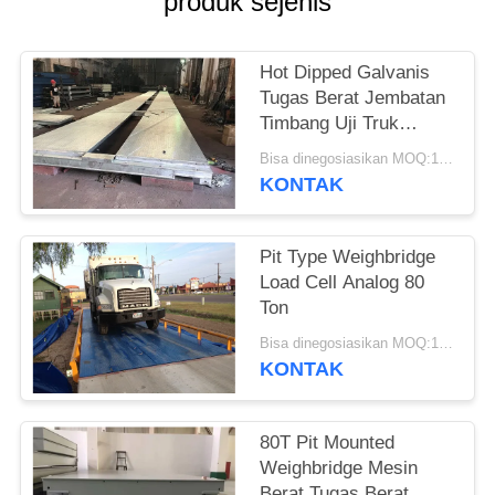
produk sejenis
Hot Dipped Galvanis
Tugas Berat Jembatan
Timbang Uji Truk
Modular Bergerak
Bisa dinegosiasikan MOQ:1 Set
KONTAK
Pit Type Weighbridge
Load Cell Analog 80
Ton
Bisa dinegosiasikan MOQ:1 Set
KONTAK
80T Pit Mounted
Weighbridge Mesin
Berat Tugas Berat