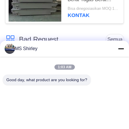
Yayasan Dangkal
Bisa dinegosiasikan MOQ:1 Set
KONTAK
Bad Request
Semua
MS Shirley
Jembatan Timbang
Jembatan Timbang
Tugas Berat
Truk
1:03 AM
Good day, what product are you looking for?
Timbangan
Jembatan timbang
Timbangan Lantai
portabel
Industri
Timbangan Platform
Timbangan Gandar
Bench
Truk