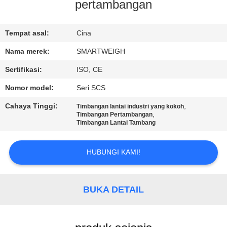
KUALITAS
pertambangan
HUBUNGI
Tempat asal:
Cina
KAMI
Nama merek:
SMARTWEIGH
Sertifikasi:
ISO, CE
PERMINTAAN
Nomor model:
Seri SCS
PENAWARAN
Cahaya Tinggi:
,
Timbangan lantai industri yang kokoh
,
Timbangan Pertambangan
Timbangan Lantai Tambang
SITEMAP
HUBUNGI KAMI!
PRIVACY
POLICY
BUKA DETAIL