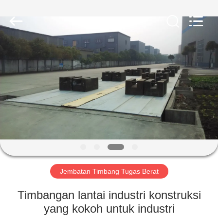
2025
SMARTWEIGH
INSTRUMENT
CO.,LTD.
All
Rights
Reserved.
RUMAH
PRODUK
TENTANG
KAMI
TUR
PABRIK
Jembatan Timbang Tugas Berat
Timbangan lantai industri konstruksi
KONTROL
yang kokoh untuk industri