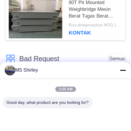
80T Pit Mounted
Weighbridge Mesin
Berat Tugas Berat
Yayasan Dangkal
Bisa dinegosiasikan MOQ:1 Set
KONTAK
Bad Request
Semua
MS Shirley
Jembatan Timbang
Jembatan Timbang
Tugas Berat
Truk
3:55 AM
Good day, what product are you looking for?
Timbangan
Jembatan timbang
Timbangan Lantai
portabel
Industri