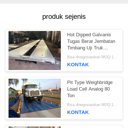
PRIVACY
POLICY
produk sejenis
Hot Dipped Galvanis
Tugas Berat Jembatan
Timbang Uji Truk
Modular Bergerak
Bisa dinegosiasikan MOQ:1 Set
KONTAK
Pit Type Weighbridge
Load Cell Analog 80
Ton
Bisa dinegosiasikan MOQ:1 Set
KONTAK