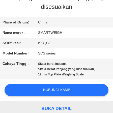
disesuaikan
KONTROL
KUALITAS
Place of Origin:
China
Nama merek:
SMARTWEIGH
HUBUNGI
Sertifikasi:
ISO ,CE
KAMI
Model Number:
SCS series
Cahaya Tinggi:
,
Skala berat industri
PERMINTAAN
,
Skala Berat Panjang yang Disesuaikan
12mm Top Plate Weighing Scale
PENAWARAN
HUBUNGI KAMI!
SITEMAP
BUKA DETAIL