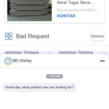
Berat Tugas Berat
Yayasan Dangkal
Bisa dinegosiasikan MOQ:1 Set
KONTAK
Bad Request
Semua
Jembatan Timbang
Jembatan Timbang
Tugas Berat
Truk
MS Shirley
Timbangan
Jembatan timbang
7:30 PM
Timbangan Lantai
portabel
Industri
Good day, what product are you looking for?
Timbangan Platform
Timbangan Gandar
Bench
Truk