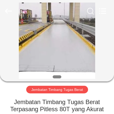
2025
SMARTWEIGH
INSTRUMENT
CO.,LTD.
All
Rights
Reserved.
RUMAH
PRODUK
TENTANG
KAMI
TUR
PABRIK
Jembatan Timbang Tugas Berat
Jembatan Timbang Tugas Berat
KONTROL
Terpasang Pitless 80T yang Akurat