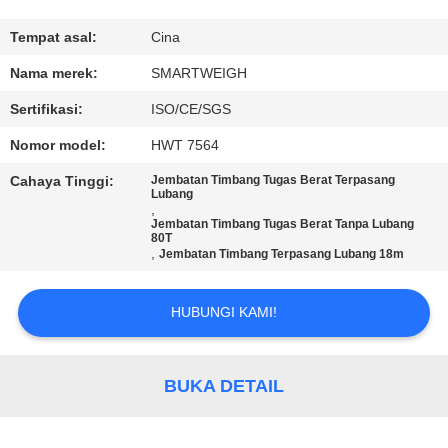
KUALITAS
Tempat asal:
Cina
HUBUNGI
Nama merek:
SMARTWEIGH
KAMI
Sertifikasi:
ISO/CE/SGS
Nomor model:
HWT 7564
PERMINTAAN
Cahaya Tinggi:
Jembatan Timbang Tugas Berat Terpasang
PENAWARAN
Lubang
,
Jembatan Timbang Tugas Berat Tanpa Lubang
80T
,
SITEMAP
Jembatan Timbang Terpasang Lubang 18m
HUBUNGI KAMI!
PRIVACY
POLICY
BUKA DETAIL