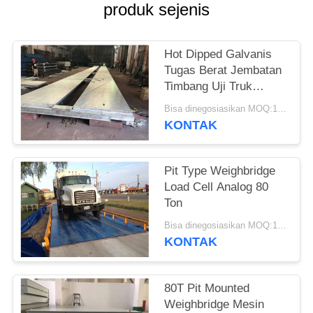
produk sejenis
Hot Dipped Galvanis
Tugas Berat Jembatan
Timbang Uji Truk
Modular Bergerak
Bisa dinegosiasikan MOQ:1 Set
KONTAK
Pit Type Weighbridge
Load Cell Analog 80
Ton
Bisa dinegosiasikan MOQ:1 Set
KONTAK
80T Pit Mounted
Weighbridge Mesin