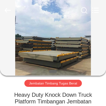
2025
SMARTWEIGH
INSTRUMENT
CO.,LTD.
All
Rights
Reserved.
RUMAH
PRODUK
TENTANG
KAMI
TUR
PABRIK
Jembatan Timbang Tugas Berat
Heavy Duty Knock Down Truck
KONTROL
Platform Timbangan Jembatan