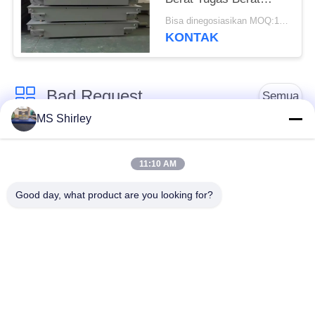
Yayasan Dangkal
Bisa dinegosiasikan MOQ:1 Set
KONTAK
Bad Request
Semua
MS Shirley
Jembatan Timbang
Jembatan Timbang
Tugas Berat
Truk
11:10 AM
Good day, what product are you looking for?
Timbangan
Jembatan timbang
Timbangan Lantai
portabel
Industri
Timbangan Platform
Timbangan Gandar
Bench
Truk