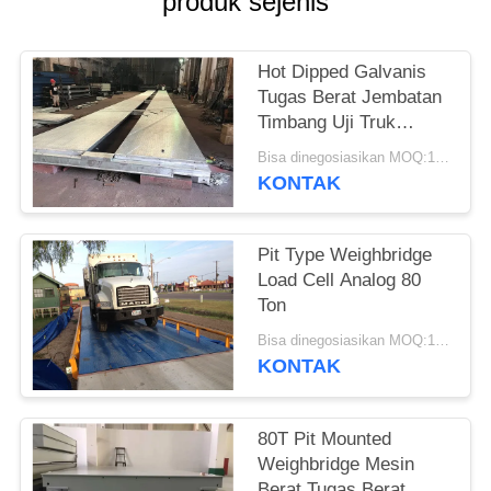
produk sejenis
Hot Dipped Galvanis
Tugas Berat Jembatan
Timbang Uji Truk
Modular Bergerak
Bisa dinegosiasikan MOQ:1 Set
KONTAK
Pit Type Weighbridge
Load Cell Analog 80
Ton
Bisa dinegosiasikan MOQ:1 Set
KONTAK
80T Pit Mounted
Weighbridge Mesin
Berat Tugas Berat