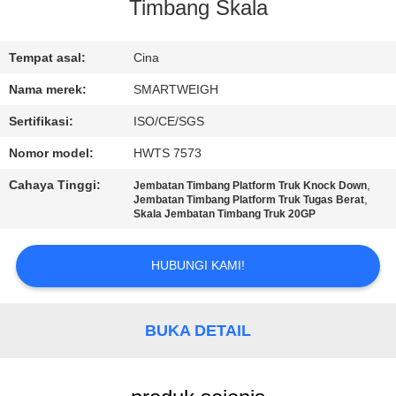
KUALITAS
Timbang Skala
HUBUNGI
Tempat asal:
Cina
KAMI
Nama merek:
SMARTWEIGH
Sertifikasi:
ISO/CE/SGS
PERMINTAAN
Nomor model:
HWTS 7573
PENAWARAN
Cahaya Tinggi:
,
Jembatan Timbang Platform Truk Knock Down
,
Jembatan Timbang Platform Truk Tugas Berat
Skala Jembatan Timbang Truk 20GP
SITEMAP
HUBUNGI KAMI!
PRIVACY
POLICY
BUKA DETAIL