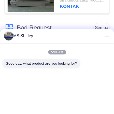
Bisa dinegosiasikan MOQ:1 Set
KONTAK
Bad Request
Semua
MS Shirley
Jembatan Timbang
Jembatan Timbang
Tugas Berat
Truk
5:01 AM
Good day, what product are you looking for?
Timbangan
Jembatan timbang
Timbangan Lantai
portabel
Industri
Timbangan Platform
Timbangan Gandar
Bench
Truk
Sistem Penimbangan
tergantung skala