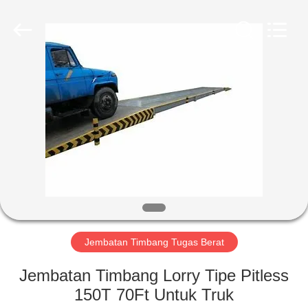
2025
SMARTWEIGH
INSTRUMENT
CO.,LTD.
All
Rights
Reserved.
RUMAH
PRODUK
TENTANG
KAMI
TUR
PABRIK
Jembatan Timbang Tugas Berat
Jembatan Timbang Lorry Tipe Pitless
KONTROL
150T 70Ft Untuk Truk