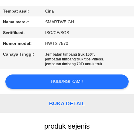
KUALITAS
Tempat asal:
Cina
HUBUNGI
Nama merek:
SMARTWEIGH
KAMI
Sertifikasi:
ISO/CE/SGS
Nomor model:
HWTS 7570
PERMINTAAN
Cahaya Tinggi:
,
Jembatan timbang truk 150T
PENAWARAN
,
jembatan timbang truk tipe Pitless
jembatan timbang 70Ft untuk truk
SITEMAP
HUBUNGI KAMI!
PRIVACY
BUKA DETAIL
POLICY
produk sejenis