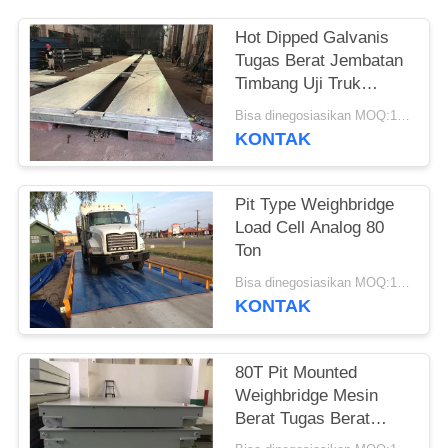
Hot Dipped Galvanis
Tugas Berat Jembatan
Timbang Uji Truk
Modular Bergerak
Bisa dinegosiasikan MOQ:1 Set
KONTAK
Pit Type Weighbridge
Load Cell Analog 80
Ton
Bisa dinegosiasikan MOQ:1 Set
KONTAK
80T Pit Mounted
Weighbridge Mesin
Berat Tugas Berat
Yayasan Dangkal