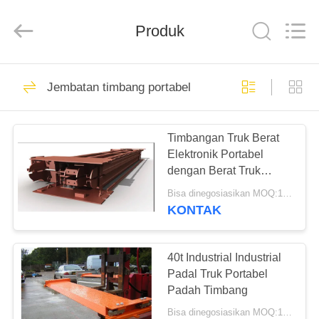
2025
SMARTWEIGH
INSTRUMENT
Produk
CO.,LTD.
All
Rights
Reserved.
RUMAH
69
Jembatan timbang portabel
Jembatan Timbang
PRODUK
Tugas Berat
Timbangan Truk Berat
Elektronik Portabel
TENTANG
dengan Berat Truk
KAMI
Besar
Bisa dinegosiasikan MOQ:1 set
KONTAK
49
TUR
Jembatan Timbang
PABRIK
40t Industrial Industrial
Padal Truk Portabel
Truk
Padah Timbang
KONTROL
Bisa dinegosiasikan MOQ:1 set