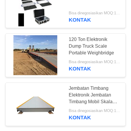
Bisa dinegosiasikan MOQ:1 set
KONTAK
13
Timbangan Platform
120 Ton Elektronik
Bench
Dump Truck Scale
Portable Weighbridge
Bisa dinegosiasikan MOQ:1 set
KONTAK
16
Jembatan Timbang
Timbangan Gandar
Elektronik Jembatan
Timbang Mobil Skala
Truk
Truk Digital
Bisa dinegosiasikan MOQ:1 set
KONTAK