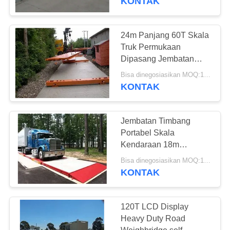
KONTAK
24m Panjang 60T Skala
Truk Permukaan
Dipasang Jembatan
Timbang
Bisa dinegosiasikan MOQ:1 set
KONTAK
Jembatan Timbang
Portabel Skala
Kendaraan 18m
Panjang
Bisa dinegosiasikan MOQ:1 set
KONTAK
120T LCD Display
Heavy Duty Road