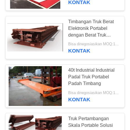
KONTAK
6
Pallet Jack Dengan
Timbangan Truk Berat
Elektronik Portabel
Skala Berat
dengan Berat Truk
Besar
Bisa dinegosiasikan MOQ:1 set
KONTAK
40t Industrial Industrial
31
Padal Truk Portabel
Padah Timbang
Bobot Uji Industri
Bisa dinegosiasikan MOQ:1 set
KONTAK
Truk Pertambangan
Skala Portable Solusi