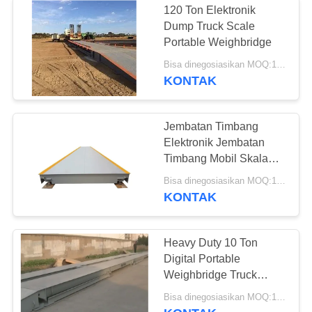
120 Ton Elektronik
Timbangan
Dump Truck Scale
Portable Weighbridge
Otomatis
Bisa dinegosiasikan MOQ:1 set
KONTAK
Jembatan Timbang
Elektronik Jembatan
42
Timbang Mobil Skala
Timbangan Industri
Truk Digital
Bisa dinegosiasikan MOQ:1 set
KONTAK
Mettler Toledo
Heavy Duty 10 Ton
Digital Portable
Weighbridge Truck
Scale Dengan Load Cell
Bisa dinegosiasikan MOQ:1 set
Printer