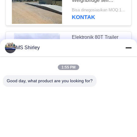
Weighbridge self
diagnostik
Bisa dinegosiasikan MOQ:1 set
KONTAK
Elektronik 80T Trailer
Beton Portabel
MS Shirley
Jembatan Timbang
Tahan Korosi
Bisa dinegosiasikan MOQ:1 set
KONTAK
1:55 PM
Good day, what product are you looking for?
150T Logging
Timbangan Truk
Modular Timbangan
Dengan 10 Sel
Bisa dinegosiasikan MOQ:1 set
KONTAK