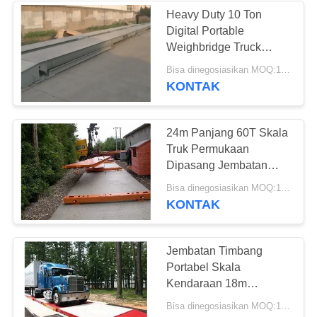
Heavy Duty 10 Ton
Digital Portable
10
Weighbridge Truck
Sistem
Scale Dengan Load Cell
Bisa dinegosiasikan MOQ:1 set
Printer
KONTAK
Penimbangan
Kendaraan
24m Panjang 60T Skala
Truk Permukaan
Dipasang Jembatan
Timbang
11
Bisa dinegosiasikan MOQ:1 set
KONTAK
tergantung skala
crane
Jembatan Timbang
Portabel Skala
Kendaraan 18m
Panjang
Bisa dinegosiasikan MOQ:1 set