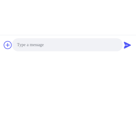
120T Mobile Heavy Duty
Portable Weighbridge
Layar LCD BesarT
Bisa dinegosiasikan MOQ:1 set
KONTAK
SGS 9M Pickup Lorry
Jembatan Timbang
Portabel Kalibrasi
Mudah Dengan Pondasi
Bisa dinegosiasikan MOQ:1 set
Permanen
Photo
KONTAK
Video Call
120T Semi Truck Lipat
Audio Call
Traktor Dump Trailer
Skala Berat
Bisa dinegosiasikan MOQ:1 set
KONTAK