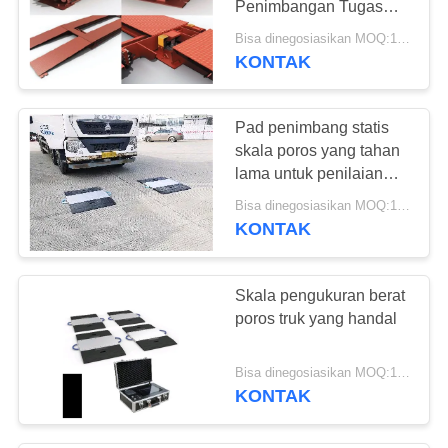
Penimbangan Tugas
72
Berat untuk Lingkungan
Bisa dinegosiasikan MOQ:1 set
Sel beban mettler
yang keras
KONTAK
toledo
Pad penimbang statis
skala poros yang tahan
lama untuk penilaian
berat yang dapat
Bisa dinegosiasikan MOQ:1 set
diandalkan
KONTAK
8
Indikator Mettler
Skala pengukuran berat
Toledo
poros truk yang handal
Bisa dinegosiasikan MOQ:1 set
KONTAK
87