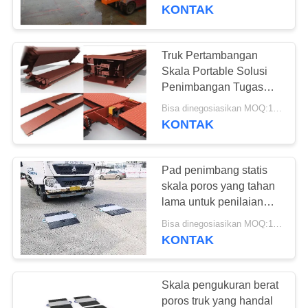
KUALITAS
KONTAK
HUBUNGI
Truk Pertambangan
28
KAMI
Skala Portable Solusi
Jembatan timbang
Penimbangan Tugas
Berat untuk Lingkungan
PERMINTAAN
portabel
Bisa dinegosiasikan MOQ:1 set
yang keras
KONTAK
PENAWARAN
Pad penimbang statis
SITEMAP
skala poros yang tahan
lama untuk penilaian
45
berat yang dapat
PRIVACY
Bisa dinegosiasikan MOQ:1 set
Timbangan
diandalkan
KONTAK
POLICY
Timbangan Lantai
Skala pengukuran berat
Industri
poros truk yang handal