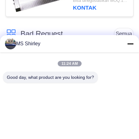
Bisa dinegosiasikan MOQ:10 set
KONTAK
Bad Request
Semua
MS Shirley
Jembatan Timbang
Jembatan Timbang
Tugas Berat
Truk
11:24 AM
Good day, what product are you looking for?
Timbangan
Jembatan timbang
Timbangan Lantai
portabel
Industri
Timbangan Platform
Timbangan Gandar
Bench
Truk
Sistem Penimbangan
tergantung skala