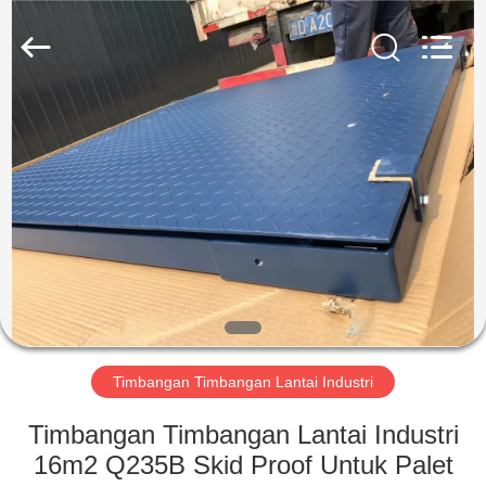
2025
SMARTWEIGH
INSTRUMENT
CO.,LTD.
All
Rights
Reserved.
RUMAH
PRODUK
TENTANG
KAMI
TUR
PABRIK
Timbangan Timbangan Lantai Industri
Timbangan Timbangan Lantai Industri
KONTROL
16m2 Q235B Skid Proof Untuk Palet