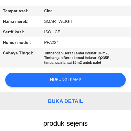
KUALITAS
Tempat asal:
Cina
HUBUNGI
Nama merek:
SMARTWEIGH
KAMI
Sertifikasi:
ISO , CE
Nomor model:
PFA224
PERMINTAAN
Cahaya Tinggi:
,
Timbangan Berat Lantai Industri 16m2
PENAWARAN
,
Timbangan Berat Lantai Industri Q235B
timbangan lantai 16m2 untuk palet
SITEMAP
HUBUNGI KAMI!
PRIVACY
BUKA DETAIL
POLICY
produk sejenis