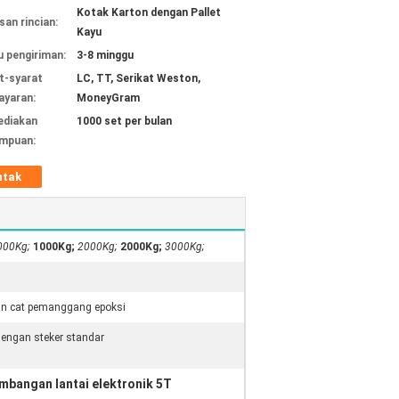
Kotak Karton dengan Pallet
an rincian:
Kayu
 pengiriman:
3-8 minggu
t-syarat
LC, TT, Serikat Weston,
yaran:
MoneyGram
ediakan
1000 set per bulan
mpuan:
ntak
000Kg;
1000Kg;
2000Kg;
2000Kg;
3000Kg;
an cat pemanggang epoksi
dengan steker standar
mbangan lantai elektronik 5T