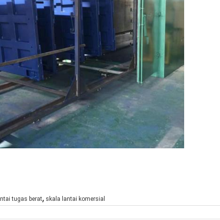
,
ntai tugas berat
skala lantai komersial