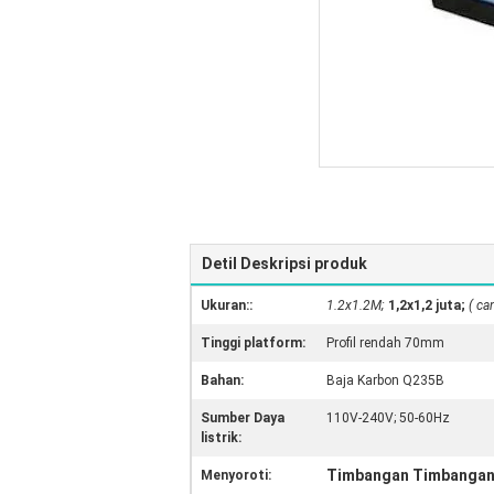
Detil Deskripsi produk
Ukuran::
1.2x1.2M;
1,2x1,2 juta;
( ca
Tinggi platform:
Profil rendah 70mm
Bahan:
Baja Karbon Q235B
Sumber Daya
110V-240V; 50-60Hz
listrik:
Timbangan Timbangan L
Menyoroti: