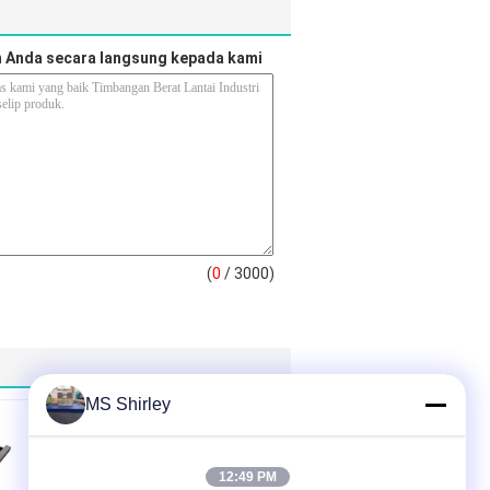
 Anda secara langsung kepada kami
(
0
/ 3000)
MS Shirley
12:49 PM