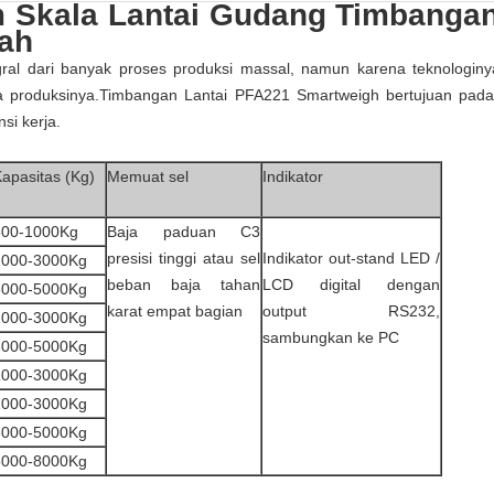
m Skala Lantai Gudang Timbanga
dah
ral dari banyak proses produksi massal, namun karena teknologiny
a produksinya.Timbangan Lantai PFA221 Smartweigh bertujuan pa
si kerja.
apasitas (Kg)
Memuat sel
Indikator
500-1000Kg
Baja paduan C3
presisi tinggi atau sel
Indikator out-stand LED /
1000-3000Kg
beban baja tahan
LCD digital dengan
3000-5000Kg
karat empat bagian
output RS232,
1000-3000Kg
sambungkan ke PC
3000-5000Kg
1000-3000Kg
1000-3000Kg
3000-5000Kg
5000-8000Kg