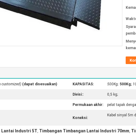
Kemas
Waktu
Syara
pemba
Meny
kema
Ko
n customized)
(dapat disesuaikan)
KAPASITAS:
500Kg;
500Kg;
1
Divisi::
0,5 kg;
Permukaan akhir:
pelat tapak deng
Kabel sinyal 5m 
Koneksi:
antai Industri 5T
Timbangan Timbangan Lantai Industri 70mm
Ti
,
,