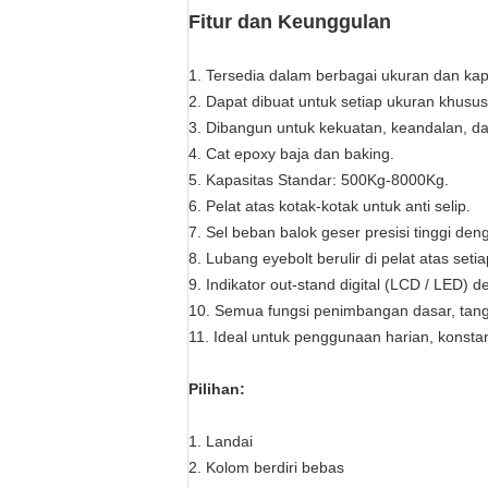
Fitur dan Keunggulan
1. Tersedia dalam berbagai ukuran dan kap
2. Dapat dibuat untuk setiap ukuran khusu
3. Dibangun untuk kekuatan, keandalan, da
4. Cat epoxy baja dan baking.
5. Kapasitas Standar: 500Kg-8000Kg.
6. Pelat atas kotak-kotak untuk anti selip.
7. Sel beban balok geser presisi tinggi den
8. Lubang eyebolt berulir di pelat atas se
9. Indikator out-stand digital (LCD / LED) d
10. Semua fungsi penimbangan dasar, tang
11. Ideal untuk penggunaan harian, konstan
Pilihan:
1. Landai
2. Kolom berdiri bebas