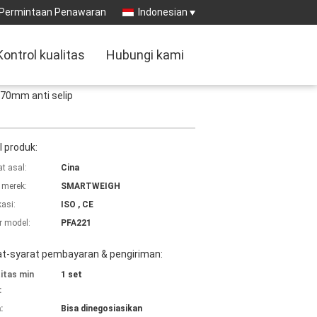
Permintaan Penawaran
Indonesian
Kontrol kualitas
Hubungi kami
 70mm anti selip
l produk:
t asal:
Cina
merek:
SMARTWEIGH
kasi:
ISO , CE
 model:
PFA221
at-syarat pembayaran & pengiriman:
itas min
1 set
:
:
Bisa dinegosiasikan