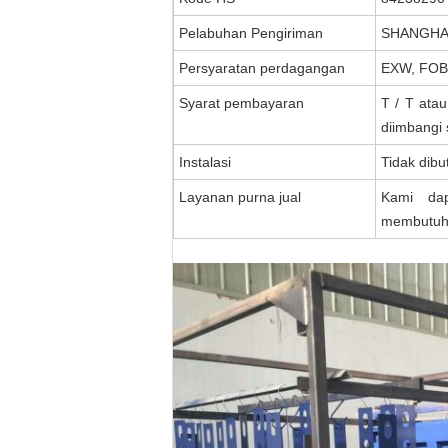
Pelabuhan Pengiriman
SHANGHAI
Persyaratan perdagangan
EXW, FOB,
Syarat pembayaran
T / T ata
diimbangi
Instalasi
Tidak dib
Layanan purna jual
Kami da
membutuh