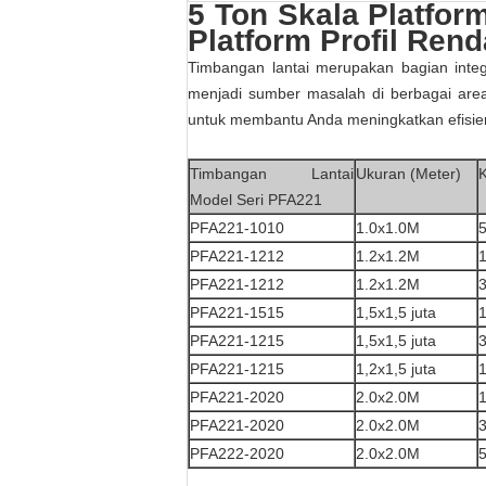
5 Ton Skala Platfor
Platform Profil Ren
Timbangan lantai merupakan bagian integ
menjadi sumber masalah di berbagai are
untuk membantu Anda meningkatkan efisien
Timbangan Lantai
Ukuran (Meter)
K
Model Seri PFA221
PFA221-1010
1.0x1.0M
PFA221-1212
1.2x1.2M
PFA221-1212
1.2x1.2M
PFA221-1515
1,5x1,5 juta
PFA221-1215
1,5x1,5 juta
PFA221-1215
1,2x1,5 juta
PFA221-2020
2.0x2.0M
PFA221-2020
2.0x2.0M
PFA222-2020
2.0x2.0M