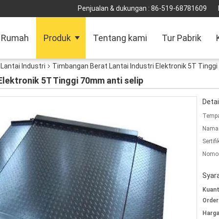
Penjualan & dukungan :
86-519-68781609
Rumah
Produk
Tentang kami
Tur Pabrik
antai Industri
Timbangan Berat Lantai Industri Elektronik 5T Tinggi
Elektronik 5T Tinggi 70mm anti selip
Detai
Tempa
Nama 
Sertifi
Nomor
Syar
Kuant
Order
Harga