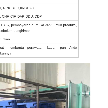
, NINGBO, QINGDAO
 CNF, CIF, DAP, DDU, DDP
u L / C, pembayaran di muka 30% untuk produksi,
 sebelum pengiriman
utuhkan
pat membantu perawatan kapan pun Anda
kannya