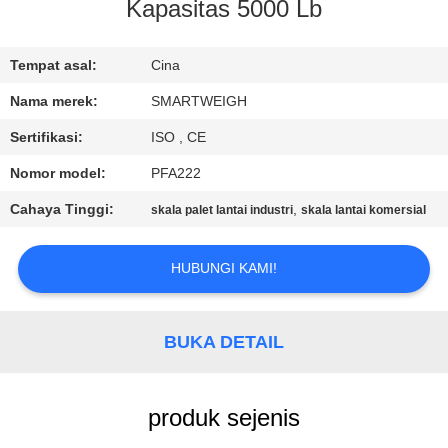
KUALITAS
Kapasitas 5000 Lb
HUBUNGI
Tempat asal:
Cina
KAMI
Nama merek:
SMARTWEIGH
Sertifikasi:
ISO , CE
PERMINTAAN
Nomor model:
PFA222
PENAWARAN
Cahaya Tinggi:
,
skala palet lantai industri
skala lantai komersial
SITEMAP
HUBUNGI KAMI!
PRIVACY
BUKA DETAIL
POLICY
produk sejenis