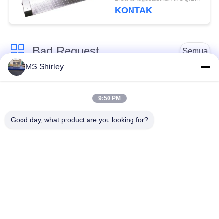
KONTAK
Bad Request
Semua
MS Shirley
Jembatan Timbang
Jembatan Timbang
Tugas Berat
Truk
9:50 PM
Good day, what product are you looking for?
Timbangan
Jembatan timbang
Timbangan Lantai
portabel
Industri
Timbangan Platform
Timbangan Gandar
Bench
Truk
Sistem Penimbangan
tergantung skala