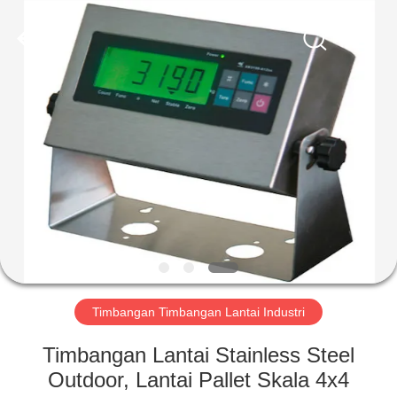
2025
SMARTWEIGH
INSTRUMENT
CO.,LTD.
All
Rights
Reserved.
RUMAH
PRODUK
TENTANG
KAMI
TUR
PABRIK
Timbangan Timbangan Lantai Industri
Timbangan Lantai Stainless Steel
KONTROL
Outdoor, Lantai Pallet Skala 4x4