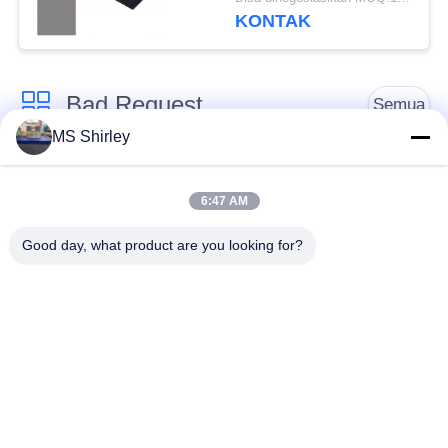
800x430x30mm
KONTAK
Bad Request
Semua
MS Shirley
Jembatan Timbang
Jembatan Timbang
Tugas Berat
Truk
6:47 AM
Good day, what product are you looking for?
Timbangan
Jembatan timbang
Timbangan Lantai
portabel
Industri
Timbangan Platform
Timbangan Gandar
Bench
Truk
Sistem Penimbangan
tergantung skala