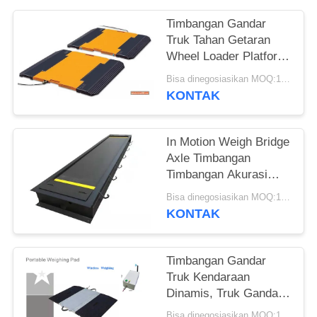
Timbangan Gandar
Truk Tahan Getaran
Wheel Loader Platform
Timbangan Gandar
Bisa dinegosiasikan MOQ:1 Set
Portabel
KONTAK
In Motion Weigh Bridge
Axle Timbangan
Timbangan Akurasi
Tinggi Penimbangan
Bisa dinegosiasikan MOQ:1 Set
Statis
KONTAK
Timbangan Gandar
Truk Kendaraan
Dinamis, Truk Gandar
Portabel Nirkabel
Bisa dinegosiasikan MOQ:1 Set