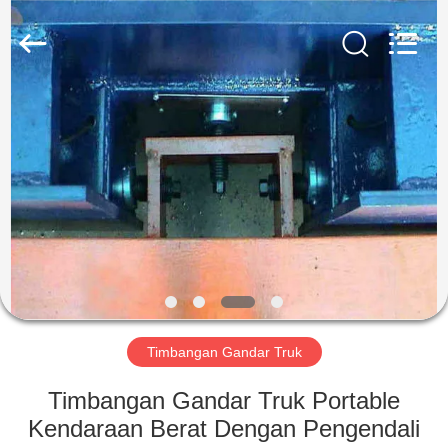
2025
SMARTWEIGH
INSTRUMENT
CO.,LTD.
All
Rights
Reserved.
RUMAH
PRODUK
TENTANG
KAMI
TUR
PABRIK
Timbangan Gandar Truk
Timbangan Gandar Truk Portable
KONTROL
Kendaraan Berat Dengan Pengendali