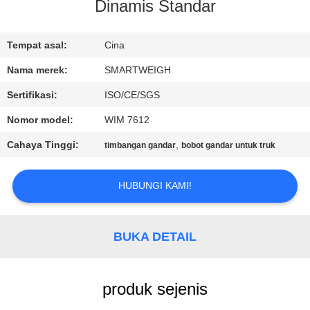
KUALITAS
Dinamis Standar
HUBUNGI
Tempat asal:
Cina
KAMI
Nama merek:
SMARTWEIGH
Sertifikasi:
ISO/CE/SGS
PERMINTAAN
Nomor model:
WIM 7612
PENAWARAN
Cahaya Tinggi:
,
timbangan gandar
bobot gandar untuk truk
SITEMAP
HUBUNGI KAMI!
PRIVACY
BUKA DETAIL
POLICY
produk sejenis