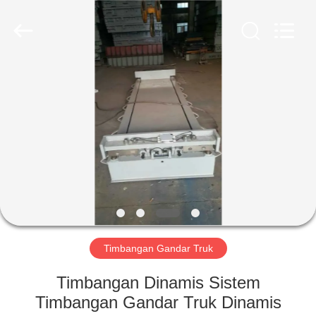
2025
SMARTWEIGH
INSTRUMENT
CO.,LTD.
All
Rights
Reserved.
RUMAH
PRODUK
TENTANG
KAMI
TUR
PABRIK
Timbangan Gandar Truk
Timbangan Dinamis Sistem
KONTROL
Timbangan Gandar Truk Dinamis