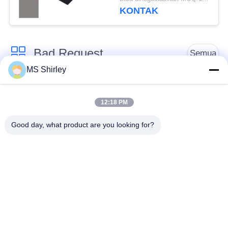
800x430x30mm
KONTAK
Bad Request
Semua
MS Shirley
Jembatan Timbang
Jembatan Timbang
Tugas Berat
Truk
12:18 PM
Good day, what product are you looking for?
Timbangan
Jembatan timbang
Timbangan Lantai
portabel
Industri
Timbangan Platform
Timbangan Gandar
Bench
Truk
Sistem Penimbangan
tergantung skala