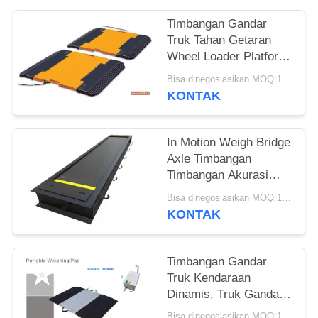
Timbangan Gandar
Truk Tahan Getaran
Wheel Loader Platform
Timbangan Gandar
Bisa dinegosiasikan MOQ:1 Set
Portabel
KONTAK
In Motion Weigh Bridge
Axle Timbangan
Timbangan Akurasi
Tinggi Penimbangan
Bisa dinegosiasikan MOQ:1 Set
Statis
KONTAK
Timbangan Gandar
Truk Kendaraan
Dinamis, Truk Gandar
Portabel Nirkabel
Bisa dinegosiasikan MOQ:1 Set