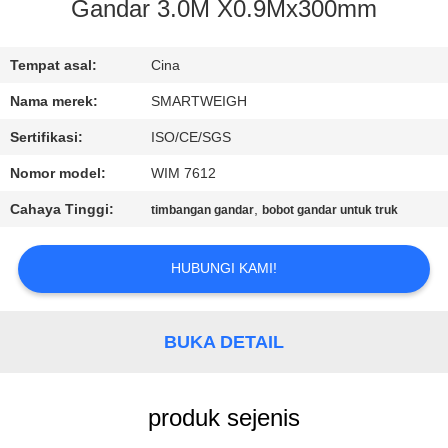
KUALITAS
Gandar 3.0M X0.9Mx300mm
HUBUNGI
Tempat asal:
Cina
KAMI
Nama merek:
SMARTWEIGH
Sertifikasi:
ISO/CE/SGS
PERMINTAAN
Nomor model:
WIM 7612
PENAWARAN
Cahaya Tinggi:
,
timbangan gandar
bobot gandar untuk truk
SITEMAP
HUBUNGI KAMI!
PRIVACY
BUKA DETAIL
POLICY
produk sejenis