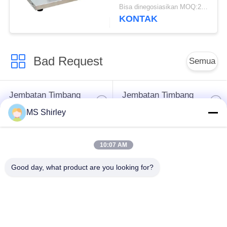
Hewan ISO CE
Bisa dinegosiasikan MOQ:20 set
KONTAK
Bad Request
Semua
Jembatan Timbang
Jembatan Timbang
Tugas Berat
Truk
MS Shirley
Timbangan
Jembatan timbang
10:07 AM
Timbangan Lantai
portabel
Industri
Good day, what product are you looking for?
Timbangan Platform
Timbangan Gandar
Bench
Truk