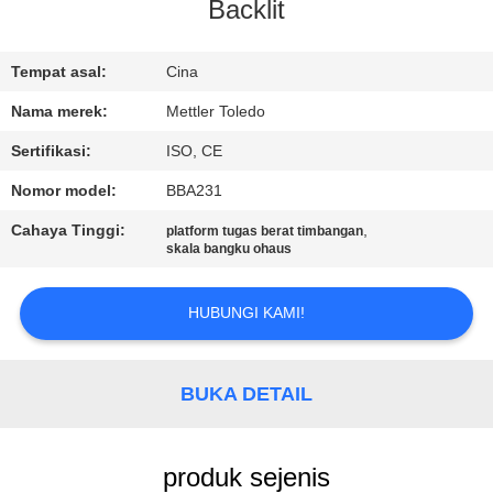
KUALITAS
Backlit
HUBUNGI
Tempat asal:
Cina
KAMI
Nama merek:
Mettler Toledo
Sertifikasi:
ISO, CE
PERMINTAAN
Nomor model:
BBA231
PENAWARAN
Cahaya Tinggi:
,
platform tugas berat timbangan
skala bangku ohaus
SITEMAP
HUBUNGI KAMI!
PRIVACY
POLICY
BUKA DETAIL
produk sejenis