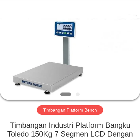
2025
SMARTWEIGH
INSTRUMENT
CO.,LTD.
All
Rights
Reserved.
RUMAH
PRODUK
TENTANG
KAMI
TUR
PABRIK
Timbangan Platform Bench
Timbangan Industri Platform Bangku
KONTROL
Toledo 150Kg 7 Segmen LCD Dengan