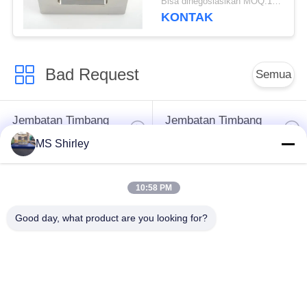
Bisa dinegosiasikan MOQ:10 sets
KONTAK
Bad Request
Semua
Jembatan Timbang
Jembatan Timbang
Tugas Berat
Truk
MS Shirley
Timbangan
Jembatan timbang
10:58 PM
Timbangan Lantai
portabel
Industri
Good day, what product are you looking for?
Timbangan Platform
Timbangan Gandar
Bench
Truk
Sistem Penimbangan
tergantung skala