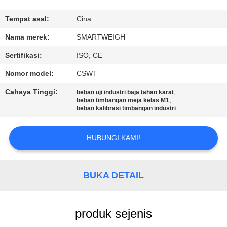
KUALITAS
Tempat asal:
Cina
HUBUNGI
Nama merek:
SMARTWEIGH
KAMI
Sertifikasi:
ISO, CE
Nomor model:
CSWT
PERMINTAAN
Cahaya Tinggi:
,
beban uji industri baja tahan karat
PENAWARAN
,
beban timbangan meja kelas M1
beban kalibrasi timbangan industri
SITEMAP
HUBUNGI KAMI!
PRIVACY
BUKA DETAIL
POLICY
produk sejenis