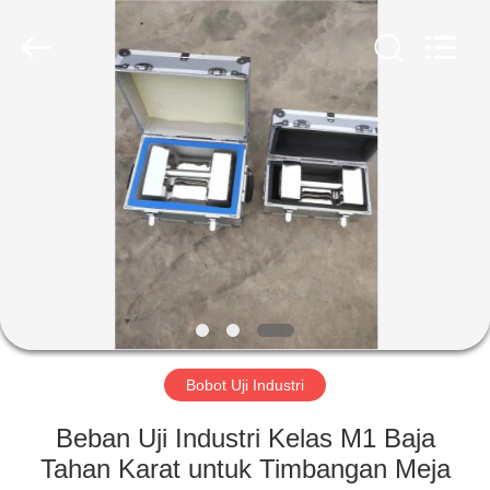
2025
SMARTWEIGH
INSTRUMENT
CO.,LTD.
All
Rights
Reserved.
RUMAH
PRODUK
TENTANG
KAMI
TUR
PABRIK
Bobot Uji Industri
Beban Uji Industri Kelas M1 Baja
KONTROL
Tahan Karat untuk Timbangan Meja